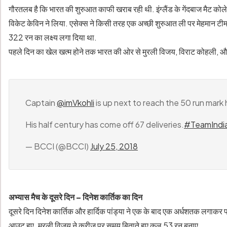
गौरतलब है कि भारत की शुरुआत काफी खराब रही थी. इंग्लैंड के गेंदबाज मैट क
विकेट केविन ने लिया. एसेक्स ने किसी तरह एक अच्छी शुरुआत ली पर मेहमान टीम
322 रन का लक्ष्य लगा दिया था.
पहले दिन का खेल खत्म होने तक भारत की ओर से मुरली विजय, विराट कोहली, औ
Captain
@imVkohli
is up next to reach the 50 run mark 
His half century has come off 67 deliveries.
#TeamIndi
— BCCI (@BCCI)
July 25, 2018
अभ्यास मैच के दूसरे दिन – दिनेश कार्तिक का दिन
दूसरे दिन दिनेश कार्तिक और हार्दिक पांड्या ने एक के बाद एक अर्धशतक लगाकर
आउट हुए. मुरली विजय ने क्रीज पर समय बिताते हुए कुल 53 रन बनाए.