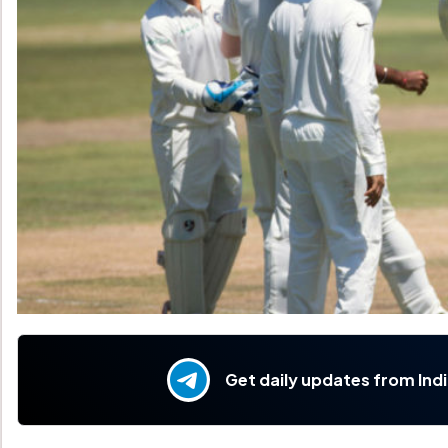
Get daily updates from Ind