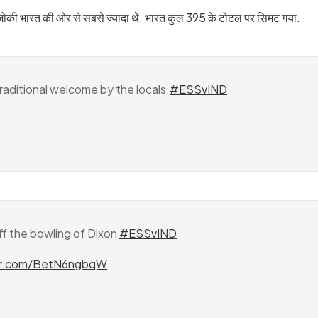
ाए जोकी भारत की ओर से सबसे ज्यादा थे. भारत कुल 395 के टोटल पर सिमट गया.
raditional welcome by the locals.
#ESSvIND
 off the bowling of Dixon
#ESSvIND
ter.com/BetN6ngbqW