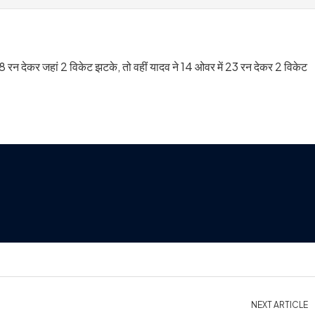
ं 38 रन देकर जहां 2 विकेट झटके, तो वहीं यादव ने 14 ओवर में 23 रन देकर 2 विकेट
NEXT ARTICLE