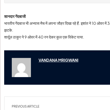
शानदार गेंदबाजी
भारतीय गेंदबाज भी अभ्यास मैच में अपना जौहर दिखा रहे हैं. इशांत ने 10 ओवर मे
झटके.
शार्दूल ठाकुर ने 9 ओवर में 40 रन देकर कुल एक विकेट पाया.
VANDANA MRIGWANI
PREVIOUS ARTICLE