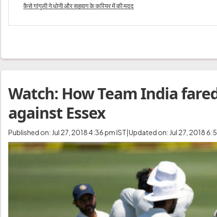
कैसे गांगुली ने धोनी और सहवाग के करियर में की मदद
Watch: How Team India fared
against Essex
Published on: Jul 27, 2018 4:36 pm IST|Updated on: Jul 27, 2018 6: