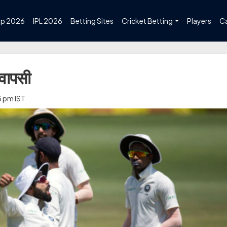
up 2026
IPL 2026
Betting Sites
Cricket Betting
Players
C
 वापसी
3 pm IST