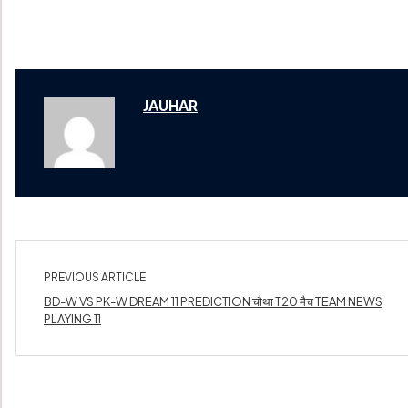
JAUHAR
PREVIOUS ARTICLE
BD-W VS PK-W DREAM 11 PREDICTION चौथा T20 मैच TEAM NEWS
PLAYING 11