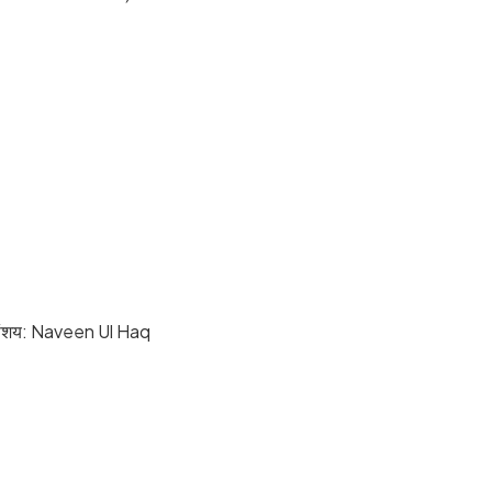
संशय: Naveen Ul Haq