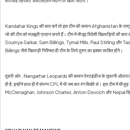
शारजाह क्रिकेट असोशिएशन मैदान पर खेला जाएगा।
Kandahar Kings की बात करें तो इस टीम की कमान Afghanistan के राष्ट्रीय
जो की टीम को मज़बूती प्रदान करते हैं। टीम में मौजूद विदेशी खिलाड़ियो
Soumya Sarkar, Sam Billings, Tymal Mills, Paul Stirling और Tas
Billings जैसे खिलाड़ी निश्चित ही टीम के लिये तुरुप का इक्का साबित होंगे।
दूसरी ओर , Nangarhar Leopards की कमान वेस्टइंडीज के तूफानी ऑलराउंड
ही है, इन्होंने हाल ही में संपन्न CPL में भी जम कर रंग बिखेरे थे। इस टीम 
McClenaghan, Johnson Charles, Anton Devcich और Nepal क्रि