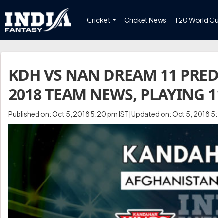
Cricket
Cricket News
T20 World C
KDH VS NAN DREAM 11 PREDICTI
2018 TEAM NEWS, PLAYING 1
Published on: Oct 5, 2018 5:20 pm IST|Updated on: Oct 5, 2018 5