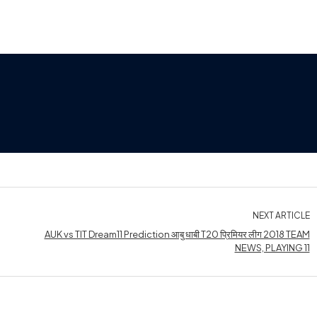
NEXT ARTICLE
AUK vs TIT Dream11 Prediction आबु धाबी T20 प्रिमियर लीग 2018 TEAM
NEWS, PLAYING 11