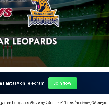
ia Fantasy on Telegram
Join Now
garhar Leopards टीम एक दूसरे के सामने होगी। यह मैच शनिवार, 06 अक्टूबर