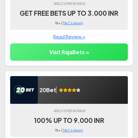
WELCOME BONUS
GET FREE BETS UP TO 3.000 INR
18+ |
T&C's Apply
Read Review »
Visit RajaBets »
20Bet
WELCOME BONUS
100% UP TO 9.000 INR
18+ |
T&C's Apply