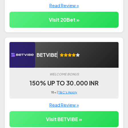
Read Review »
Visit 20Bet »
BETVIBE
WELCOME BONUS
150% UP TO 30.000 INR
18+ |
T&C's Apply
Read Review »
Visit BETVIBE »