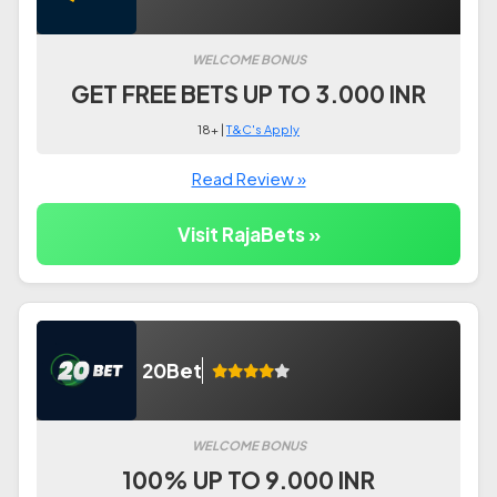
WELCOME BONUS
GET FREE BETS UP TO 3.000 INR
18+ |
T&C's Apply
Read Review »
Visit RajaBets »
20Bet
WELCOME BONUS
100% UP TO 9.000 INR