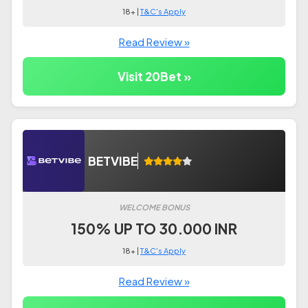
18+ |
T&C's Apply
Read Review »
Visit 20Bet »
BETVIBE
WELCOME BONUS
150% UP TO 30.000 INR
18+ |
T&C's Apply
Read Review »