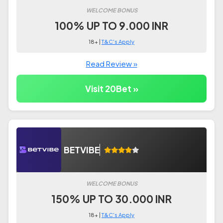
WELCOME BONUS
100% UP TO 9.000 INR
18+ |
T&C's Apply
Read Review »
Visit 20Bet »
BETVIBE
WELCOME BONUS
150% UP TO 30.000 INR
18+ |
T&C's Apply