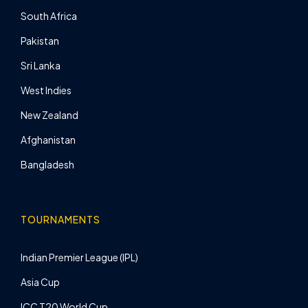
South Africa
Pakistan
Sri Lanka
West Indies
New Zealand
Afghanistan
Bangladesh
TOURNAMENTS
Indian Premier League (IPL)
Asia Cup
ICC T20 World Cup