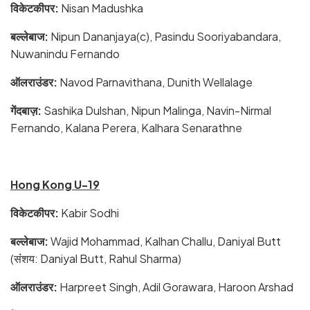
विकेटकीपर:
Nisan Madushka
बल्लेबाज:
Nipun Dananjaya(c), Pasindu Sooriyabandara,
Nuwanindu Fernando
ऑलराउंडर:
Navod Parnavithana, Dunith Wellalage
गेंदबाज़:
Sashika Dulshan, Nipun Malinga, Navin-Nirmal
Fernando, Kalana Perera, Kalhara Senarathne
Hong Kong U-19
विकेटकीपर:
Kabir Sodhi
बल्लेबाज:
Wajid Mohammad, Kalhan Challu, Daniyal Butt
(संंशय: Daniyal Butt, Rahul Sharma)
ऑलराउंडर:
Harpreet Singh, Adil Gorawara, Haroon Arshad