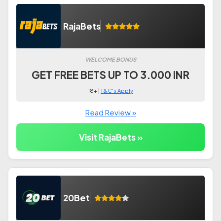
RajaBets
WELCOME BONUS
GET FREE BETS UP TO 3.000 INR
18+ |
T&C's Apply
Read Review »
Visit RajaBets »
20Bet