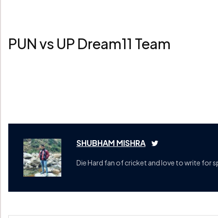
PUN vs UP Dream11 Team
SHUBHAM MISHRA
Die Hard fan of cricket and love to write for s