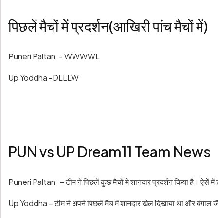
पिछलें मैचों में प्रदर्शन(आखिरी पांच मैचों में)
Puneri Paltan – WWWWL
Up Yoddha -DLLLW
PUN vs UP Dream11 Team News
Puneri Paltan – टीम ने पिछलें कुछ मैचों मे शानदार प्रदर्शन किया है। ऐसें में 
Up Yoddha – टीम ने अपने पिछलें मैच में शानदार खेल दिखाया था और बंगाल जैसी