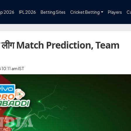
up 2026
IPL 2026
Betting Sites
Cricket Betting
Players
C
ी लीग Match Prediction, Team
 10:11 am IST