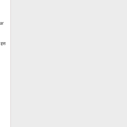
mar
म इस