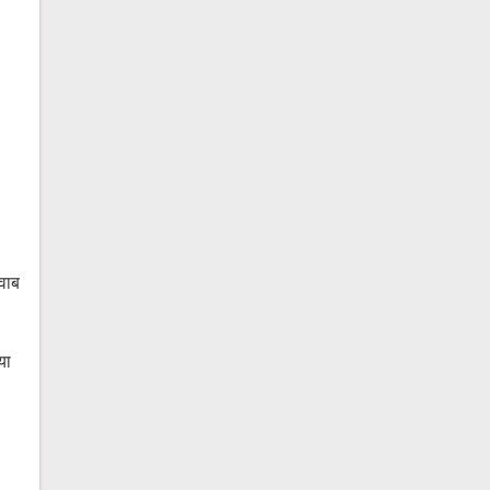
वाब
या