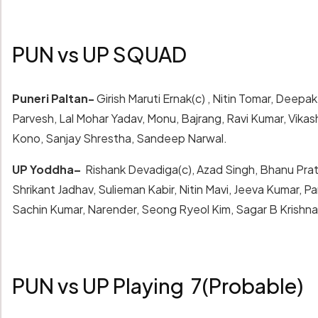
PUN vs UP SQUAD
Puneri Paltan-
Girish Maruti Ernak(c) , Nitin Tomar, Deep
Parvesh, Lal Mohar Yadav, Monu, Bajrang, Ravi Kumar, Vikas
Kono, Sanjay Shrestha, Sandeep Narwal.
UP Yoddha–
Rishank Devadiga(c), Azad Singh, Bhanu Pra
Shrikant Jadhav, Sulieman Kabir, Nitin Mavi, Jeeva Kumar, P
Sachin Kumar, Narender, Seong Ryeol Kim, Sagar B Krishna
PUN vs UP Playing 7(Probable)