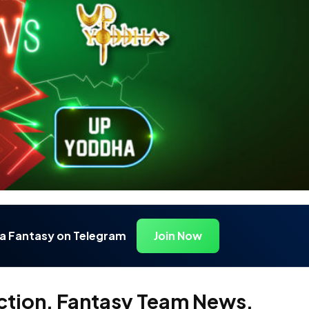
ia Fantasy on Telegram
Join Now
ction, Fantasy Team News,