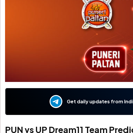
Get daily updates from Ind
PUN vs UP Dream11 Team Predi