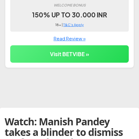
WELCOME BONUS
150% UP TO 30.000 INR
18+ |
T&C's Apply
Read Review »
Visit BETVIBE »
Watch: Manish Pandey
takes a blinder to dismiss