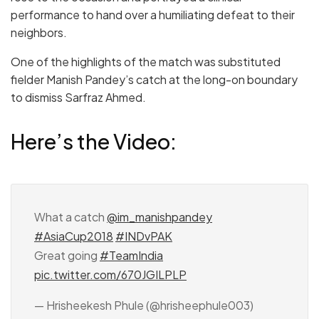
performance to hand over a humiliating defeat to their
neighbors.
One of the highlights of the match was substituted
fielder Manish Pandey’s catch at the long-on boundary
to dismiss Sarfraz Ahmed.
Here’s the Video:
What a catch
@im_manishpandey
#AsiaCup2018
#INDvPAK
Great going
#TeamIndia
pic.twitter.com/670JGILPLP
— Hrisheekesh Phule (@hrisheephule003)