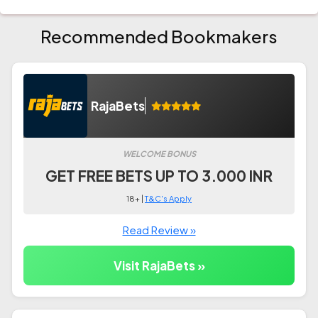
Recommended Bookmakers
RajaBets
WELCOME BONUS
GET FREE BETS UP TO 3.000 INR
18+ |
T&C's Apply
Read Review »
Visit RajaBets »