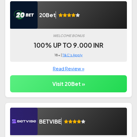
20Bet
WELCOME BONUS
100% UP TO 9.000 INR
18+ |
T&C's Apply
Read Review »
Visit 20Bet »
BETVIBE