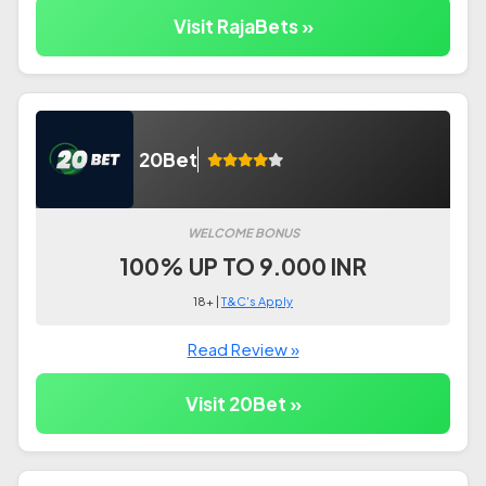
Visit RajaBets »
20Bet
WELCOME BONUS
100% UP TO 9.000 INR
18+ |
T&C's Apply
Read Review »
Visit 20Bet »