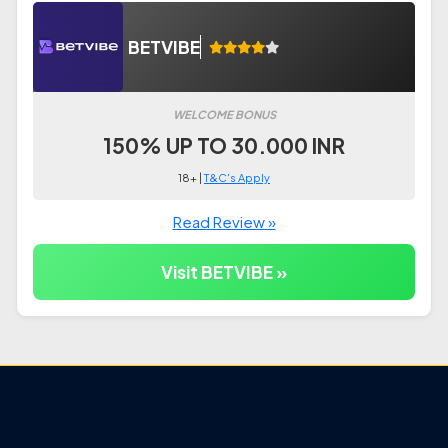
BETVIBE
WELCOME BONUS
150% UP TO 30.000 INR
18+ |
T&C's Apply
Read Review »
Visit BETVIBE »