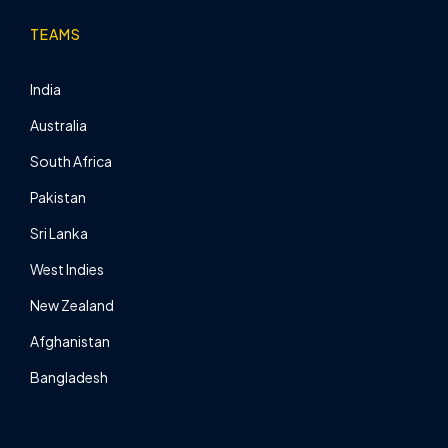
TEAMS
India
Australia
South Africa
Pakistan
Sri Lanka
West Indies
New Zealand
Afghanistan
Bangladesh